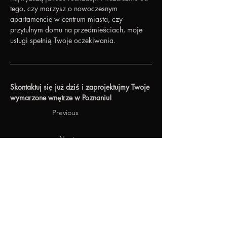
tego, czy marzysz o nowoczesnym 
apartamencie w centrum miasta, czy 
przytulnym domu na przedmieściach, moje 
usługi spełnią Twoje oczekiwania.
Skontaktuj się już dziś i zaprojektujmy Twoje 
wymarzone wnętrze w Poznaniu!
Previous
Next
nsdesignpl@gmail.com