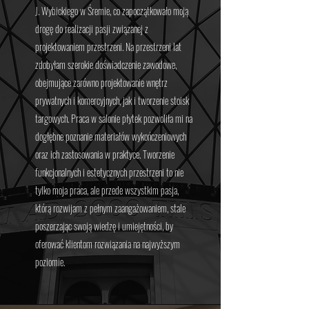
J. Wybickiego w Śremie, co zapoczątkowało moją
drogę
do realizacji pasji związanej z
projektowaniem przestrzeni.
Na przestrzeni lat
zdobyłam szerokie doświadczenie zawodowe,
obejmujące zarówno projektowanie wnętrz
prywatnych i komercyjnych, jak i tworzenie stoisk
targowych.
Praca w salonie płytek pozwoliła mi na
dogłębne poznanie materiałów wykończeniowych
oraz ich zastosowania w praktyce
. Tworzenie
funkcjonalnych i estetycznych przestrzeni to nie
tylko moja praca, ale przede wszystkim pasja,
którą rozwijam z pełnym zaangażowaniem, stale
poszerzając swoją wiedzę i umiejętności, by
oferować klientom rozwiązania na najwyższym
poziomie.