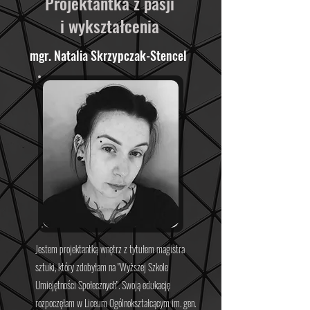
Projektantka z pasji
i wykształcenia
mgr. Natalia Skrzypczak-Stencel
Jestem projektantką wnętrz z tytułem magistra
sztuki, który zdobyłam na
"Wyższej Szkole
Umiejętności Społecznych".
Swoją edukację
rozpoczęłam w
Liceum Ogólnokształcącym im. gen.