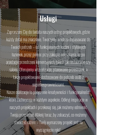
Usługi
Zapraszam Cię do świata naszych usług projektowych, gdzie
każdy detal ma znaczenie. Tworzymy wnętrza dopasowane do
Twoich potrzeb – od funkcjonalnych kuchni i stylowych
łazienek, przez pomoc przy zakupie mieszkania, aż po
aranżacje przestrzeni komercyjnych, takich jak restauracje czy
salony. Oferujemy wizualizacje, planowanie przestrzeni, a
także projektowanie dostosowane do potrzeb osób z
niepełnosprawnościami.
Nasze realizacje to połączenie kreatywności i funkcjonalności,
które zachwycają w każdym aspekcie. Odkryj inspiracje w
naszych projektach i przekonaj się, jak możemy odmienić
Twoją przestrzeń. Kliknij teraz, by zobaczyć, co możemy
stworzyć razem – Twój wymarzony projekt jest na
wyciągnięcie ręki!