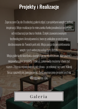
Projekty i Realizacje
Zapraszam Cię do Osobistej galerii zdjęć z projektami wnętrz, pełnej
inspiracji. Moje realizacje to mieszanka funkcjonalności i estetyki,
od restauracji po biura i hotele. Dzięki zaawansowanym
technologiom i kreatywności, tworzę unikalne przestrzenie
dostosowane do Twoich potrzeb. Moja pasja do projektowania
wnętrz jest widoczna w każdym detalu.
Moja galeria to skarbnica pomysłów na nowoczesne, klasyczne i
niepowtarzalne projekty. Odkryj, jakie cuda możemy stworzyć
razem. Zdjęcia mówią więcej niż słowa - przekonaj się sam! Kliknij
teraz i pozwól się zainspirować. Twój wymarzony projekt jest na
wyciągnięcie ręki.
Galeria