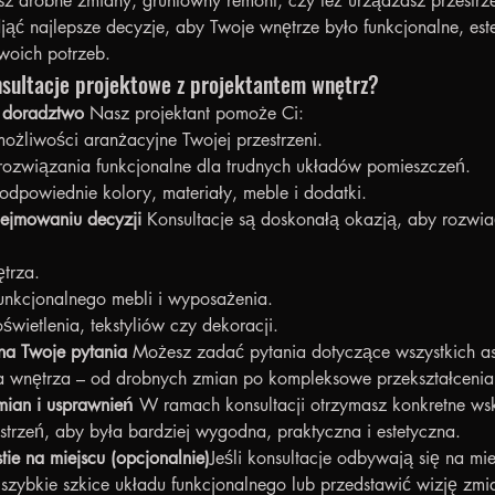
esz drobne zmiany, gruntowny remont, czy też urządzasz przestrz
ć najlepsze decyzje, aby Twoje wnętrze było funkcjonalne, este
oich potrzeb.
sultacje projektowe z projektantem wnętrz?
 doradztwo 
Nasz projektant pomoże Ci:
ożliwości aranżacyjne Twojej przestrzeni.
rozwiązania funkcjonalne dla trudnych układów pomieszczeń.
dpowiednie kolory, materiały, meble i dodatki.
jmowaniu decyzji 
Konsultacje są doskonałą okazją, aby rozwia
ętrza.
unkcjonalnego mebli i wyposażenia.
świetlenia, tekstyliów czy dekoracji.
a Twoje pytania 
Możesz zadać pytania dotyczące wszystkich a
a wnętrza – od drobnych zmian po kompleksowe przekształcenia 
mian i usprawnień 
W ramach konsultacji otrzymasz konkretne ws
strzeń, aby była bardziej wygodna, praktyczna i estetyczna.
stie na miejscu (opcjonalnie)
Jeśli konsultacje odbywają się na mi
szybkie szkice układu funkcjonalnego lub przedstawić wizję zmi