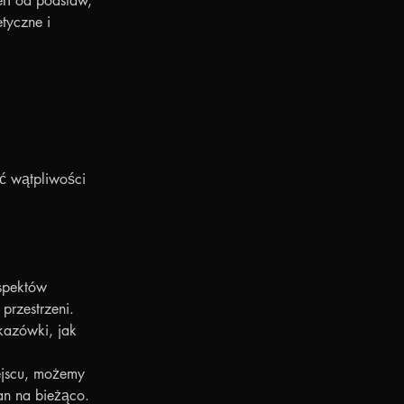
eń od podstaw, 
tyczne i 
ć wątpliwości 
spektów 
przestrzeni.
kazówki, jak 
ejscu, możemy 
an na bieżąco.