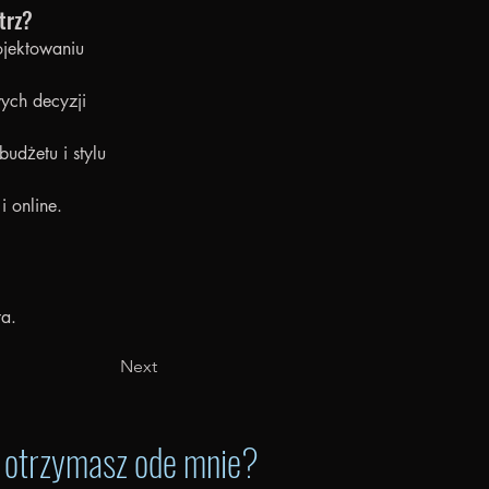
trz?
ojektowaniu 
ych decyzji 
dżetu i stylu 
 online.
ta.
Next
ą otrzymasz ode mnie?