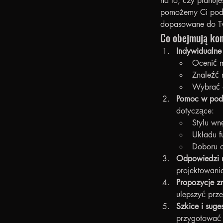
na to, czy planuj
pomożemy Ci podją
dopasowane do Tw
Co obejmują kon
Indywidualne
Ocenić m
Znaleźć 
Wybrać o
Pomoc w pode
dotyczące:
Stylu wn
Układu f
Doboru o
Odpowiedzi n
projektowani
Propozycje z
ulepszyć prze
Szkice i suge
przygotować 