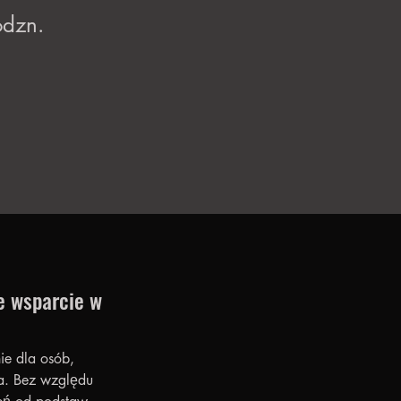
odzn.
e wsparcie w 
ie dla osób, 
a. Bez względu 