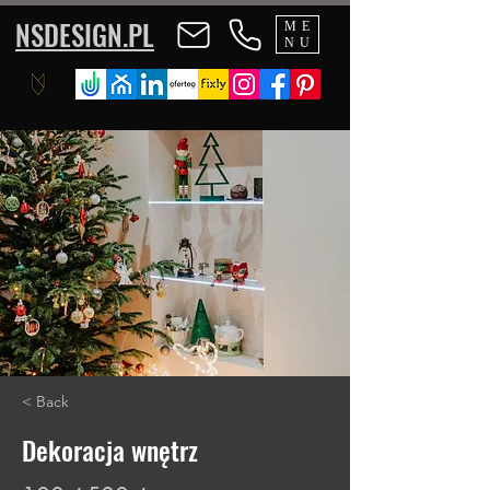
NSDESIGN.PL
ME
NU
< Back
Dekoracja wnętrz