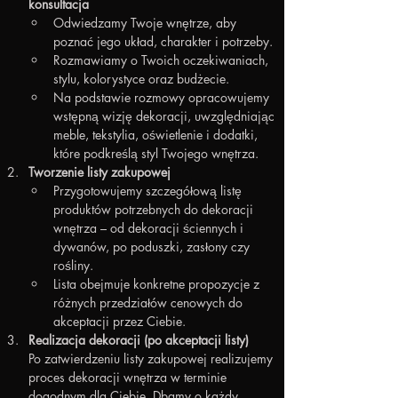
konsultacja
Odwiedzamy Twoje wnętrze, aby 
poznać jego układ, charakter i potrzeby.
Rozmawiamy o Twoich oczekiwaniach, 
stylu, kolorystyce oraz budżecie.
Na podstawie rozmowy opracowujemy 
wstępną wizję dekoracji, uwzględniając 
meble, tekstylia, oświetlenie i dodatki, 
które podkreślą styl Twojego wnętrza.
Tworzenie listy zakupowej
Przygotowujemy szczegółową listę 
produktów potrzebnych do dekoracji 
wnętrza – od dekoracji ściennych i 
dywanów, po poduszki, zasłony czy 
rośliny.
Lista obejmuje konkretne propozycje z 
różnych przedziałów cenowych do 
akceptacji przez Ciebie.
Realizacja dekoracji (po akceptacji listy)
Po zatwierdzeniu listy zakupowej realizujemy 
proces dekoracji wnętrza w terminie 
dogodnym dla Ciebie. Dbamy o każdy 