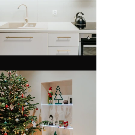
Filtruj według Tagi
Jadalnia
Kuchnia
Przedpokój
Salon