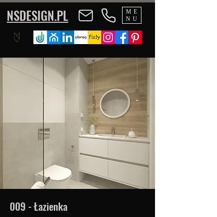
NSDESIGN.PL
ME
NU
009 - Łazienka